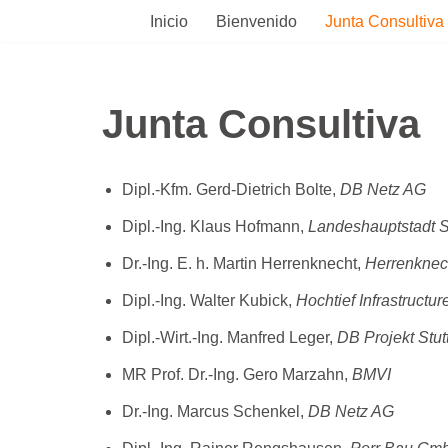
Inicio
Bienvenido
Junta Consultiva
Saltar
al
contenido
Junta Consultiva
Dipl.-Kfm. Gerd-Dietrich Bolte,
DB Netz AG
Dipl.-Ing. Klaus Hofmann,
Landeshauptstadt
S
Dr.-Ing. E. h. Martin Herrenknecht,
Herrenknec
Dipl.-Ing. Walter Kubick,
Hochtief Infrastructur
Dipl.-Wirt.-Ing. Manfred Leger,
DB Projekt Stu
MR Prof. Dr.-Ing. Gero Marzahn,
BMVI
Dr.-Ing. Marcus Schenkel,
DB Netz AG