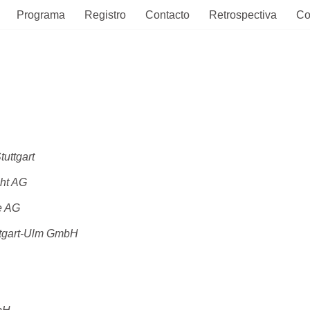
Programa
Registro
Contacto
Retrospectiva
Co
tuttgart
ht
AG
e
AG
ttgart-Ulm
GmbH