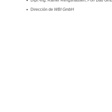
Dipl.-Ing. Rainer Rengshausen,
Porr
Bau Gm
Dirección de
WBI
GmbH